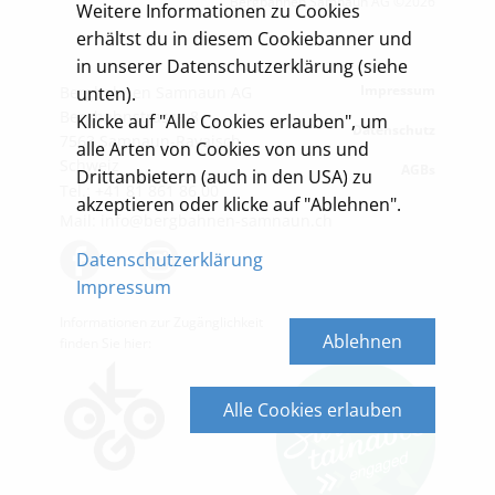
Bergbahnen Samnaun AG ©2026
Weitere Informationen zu Cookies
Weitere Informationen zu Cookies
erhältst du in diesem Cookiebanner und
erhältst du in diesem Cookiebanner und
in unserer Datenschutzerklärung (siehe
in unserer Datenschutzerklärung (siehe
Impressum
Bergbahnen Samnaun AG
unten).
unten).
Bergbahnstrasse 8
Klicke auf "Alle Cookies erlauben", um
Klicke auf "Alle Cookies erlauben", um
Datenschutz
7563 Samnaun-Ravaisch
alle Arten von Cookies von uns und
alle Arten von Cookies von uns und
Schweiz
AGBs
Drittanbietern (auch in den USA) zu
Drittanbietern (auch in den USA) zu
Tel.: +41 81 861 86 00
akzeptieren oder klicke auf "Ablehnen".
akzeptieren oder klicke auf "Ablehnen".
Mail: info@bergbahnen-samnaun.ch
Datenschutzerklärung
Datenschutzerklärung
Impressum
Impressum
Informationen zur Zugänglichkeit
Ablehnen
Ablehnen
finden Sie hier​​:
Alle Cookies erlauben
Alle Cookies erlauben