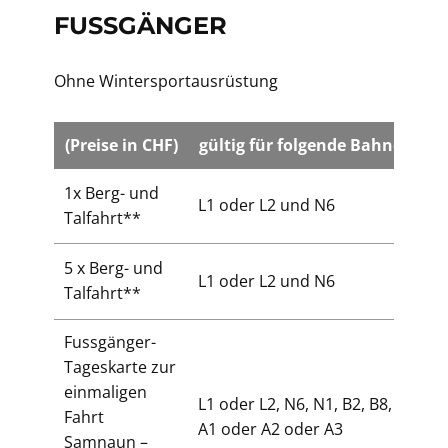
FUSSGÄNGER
Ohne Wintersportausrüstung
(Preise in CHF)
gültig für folgende Bahnen
E
1x Berg- und
L1 oder L2 und N6
3
Talfahrt**
5 x Berg- und
L1 oder L2 und N6
1
Talfahrt**
Fussgänger-
Tageskarte zur
einmaligen
L1 oder L2, N6, N1, B2, B8,
Fahrt
5
A1 oder A2 oder A3
Samnaun –