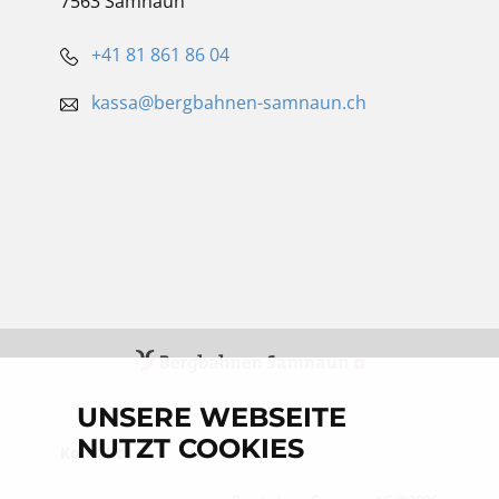
7563 Samnaun
+41 81 861 86 04
kassa@bergbahnen-samnaun.ch
UNSERE WEBSEITE
UNSERE WEBSEITE
NUTZT COOKIES
NUTZT COOKIES
Kontakt