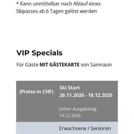
* Kann unmittelbar nach Ablauf eines
Skipasses ab 6 Tagen gelöst werden
VIP Specials
Für Gäste
MIT GÄSTEKARTE
von Samnaun
Ski Start
Ski Fi
(Preise in CHF)
26.11.2026 - 18.12.2026
03.04.
Letzer Ausgabetag:
Letzer 
14.12.2026
29.04.2
Erwachsene / Senioren
Erwach