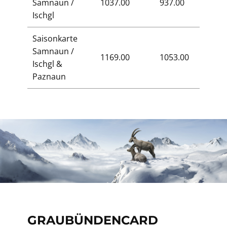
Samnaun /
1037.00
937.00
573.0
Ischgl
Saisonkarte
Samnaun /
1169.00
1053.00
641.0
Ischgl &
Paznaun
GRAUBÜNDENCARD